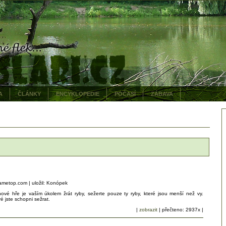
A
ČLÁNKY
ENCYKLOPEDIE
POČASÍ
ZÁBAVA
.gametop.com | uložil: Konópek
vé hře je vaším úkolem žrát ryby, sežerte pouze ty ryby, které jsou menší než vy.
ré jste schopni sežrat.
|
zobrazit
| přečteno: 2937x |