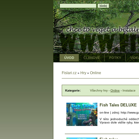
ÚVOD
ČLENOVÉ
FOTKY
VIDE
Fislari.cz
Hry
Online
»
»
Kategorie:
Všechny hry
-
Online
-
Instalace
Fish Tales DELUXE
on-line | zdroj: http://www
V této jednoduché oddecho
Vpravo dole vidíte ryby, kte