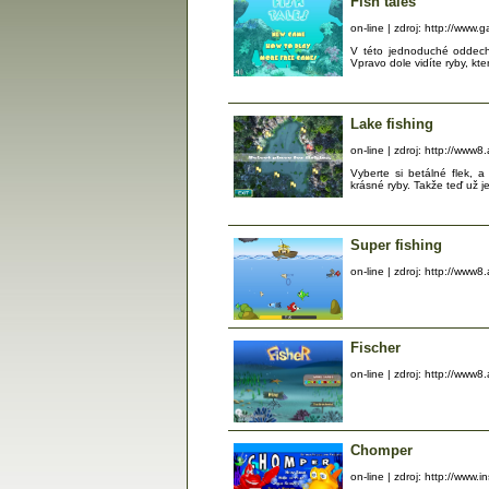
Fish tales
on-line | zdroj: http://www
V této jednoduché oddecho
Vpravo dole vidíte ryby, kte
Lake fishing
on-line | zdroj: http://www
Vyberte si betálné flek, 
krásné ryby. Takže teď už
Super fishing
on-line | zdroj: http://www
Fischer
on-line | zdroj: http://www
Chomper
on-line | zdroj: http://www.i