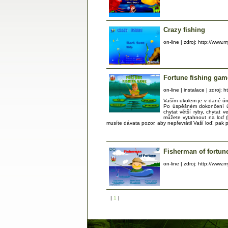
Crazy fishing
on-line | zdroj: http://www.
Fortune fishing gam
on-line | instalace | zdroj:
Vaším ukolem je v dané úro
Po úspěšném dokončení úro
chytat větší ryby, chytat 
můžete vytahnout na loď (
musíte dávata pozor, aby nepřevrátil Vaší loď, pak 
Fisherman of fortun
on-line | zdroj: http://www.
|
1
|