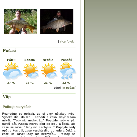
|
více fotek
|
Počasí
Pátek
Sobota
Neděle
Pondělí
27 °C
28 °C
31 °C
32 °C
zdroj:
In-počasí
Vtip
Policajt na rybách
Rozhodne se policajt, ze si ulovi nějakou rybu.
Vyseká díru do ledu, nahodí a čeká, když v tom
uslyší: "Tady nic nechytíš..." Popojde tedy o pár
metrů dál, vyseká novou díru do ledu a čeká, ale
zase se ozve: "Tady nic nechytíš..." Popojde tedy
opět o kus dál, zase vyseká díru do ledu a čeká a
zase se ozve:"Tady nic nechytíš..." Policajt se