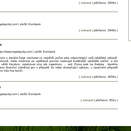
|
zobrazit
| přečteno: 2806x |
myplaycity.com | uložil: Konópek
|
zobrazit
| přečteno: 2948x |
e
 http://www.myplaycity.com | uložil: Konópek
vni v daném čase nachytat co největší počet ryby odpovídající vaší rybářské výbavě.
vně, máte možnost za vydělané peníze nakoupit kvalitnější rybářské náčiní, a tím
ve větší hloubce, vytahovat více ryb najednou, ... atd. Pozor pak na žraloka , kterého
bez finanční odměny) jen v případě že máte dostačující výbavu, v opačném případě
pro Vás hra končí.
|
zobrazit
| přečteno: 3656x |
e
myplaycity.com | uložil: Konópek
|
zobrazit
| přečteno: 852x |