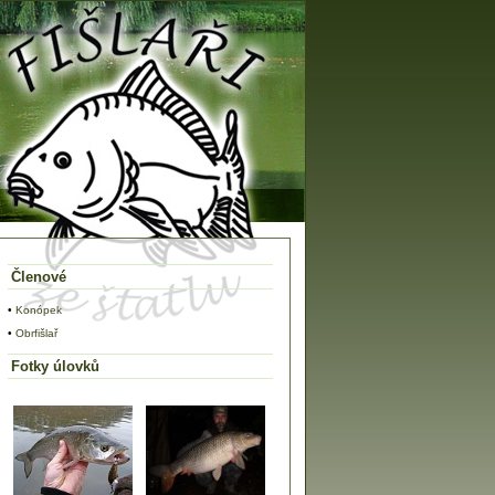
Členové
•
Konópek
•
Obrfišlař
Fotky úlovků