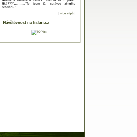
naštve a rozlobeně zakřičí: "Kdo mi to tu pořád
říká???"............"To jsem já, správce zimního
stadiónu."
|
více vtipů
|
Návštěvnost na fislari.cz