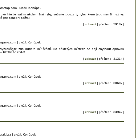
.gametop.com | uložil: Konópek
vé hře je vaším úkolem žrát ryby, sežerte pouze ty ryby, které jsou menší než vy.
ré jste schopni sežrat.
|
zobrazit
| přečteno: 2918x |
8.agame.com | uložil: Konópek
a vyzkoušejte zda budete mít štěstí. Na některých místech se dají chytnout opravdu
 jen PETRŮV ZDAR.
|
zobrazit
| přečteno: 3131x |
8.agame.com | uložil: Konópek
|
zobrazit
| přečteno: 3060x |
8.agame.com | uložil: Konópek
|
zobrazit
| přečteno: 3394x |
nstaluj.cz | uložil: Konópek