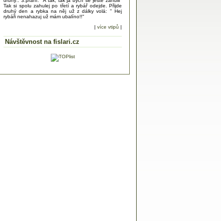
druhý.. 3.přání: "A tak, tak já bych se ještě zahulil"
Tak si spolu zahulej po třetí a rybář odejde. Přijde
druhý den a rybka na něj už z dálky volá: " Hej
rybáři nenahazuj už mám ubalíno!!"
|
více vtipů
|
Návštěvnost na fislari.cz