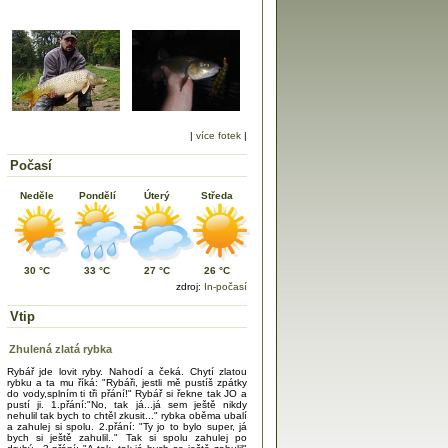
|
více fotek
|
Počasí
Neděle
Pondělí
Úterý
Středa
30 °C
33 °C
27 °C
26 °C
zdroj:
In-počasí
Vtip
Zhulená zlatá rybka
Rybář jde lovit ryby. Nahodí a čeká. Chytí zlatou
rybku a ta mu říká: "Rybáři, jestli mě pustíš zpátky
do vody,splním ti tři přání!" Rybář si řekne tak JO a
pustí ji. 1.přání:"No, tak já...já sem ještě nikdy
nehulil tak bych to chtěl zkusit..." rybka oběma ubalí
a zahulej si spolu. 2.přání: "Ty jo to bylo super, já
bych si ještě zahulil.." Tak si spolu zahulej po