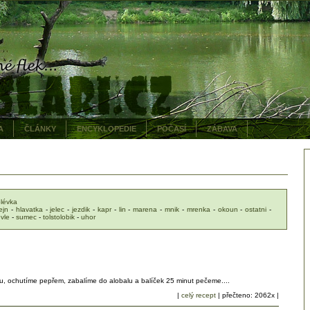
A
ČLÁNKY
ENCYKLOPEDIE
POČASÍ
ZÁBAVA
lévka
ejn
-
hlavatka
-
jelec
-
jezdik
-
kapr
-
lin
-
marena
-
mnik
-
mrenka
-
okoun
-
ostatni
-
evle
-
sumec
-
tolstolobik
-
uhor
, ochutíme pepřem, zabalíme do alobalu a balíček 25 minut pečeme....
|
celý recept
| přečteno: 2062x |