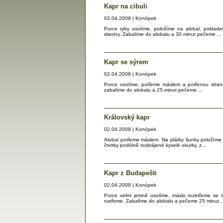
Kapr na cibuli
02.04.2009 | Konópek
Porce ryby osolíme, položíme na alobal, poklad
slaniny. Zabalíme do alobalu a 30 minut pečeme....
Kapr se sýrem
02.04.2009 | Konópek
Porce osolíme, potřeme máslem a potřenou strano
zabalíme do alobalu a 25 minut pečeme....
Královský kapr
02.04.2009 | Konópek
Alobal potřeme máslem. Na plátky šunky položíme 
čtvrtky podélně rozkrájené kyselé okurky, z...
Kapr z Budapešti
02.04.2009 | Konópek
Porce velmi jemně osolíme, máslo rozetřeme se 
natřeme. Zabalíme do alobalu a pečeme 25 minut...