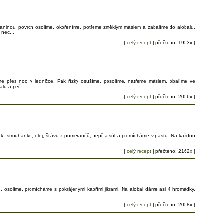
laninou, povrch osolíme, okořeníme, potřeme změklým máslem a zabalíme do alobalu.
 nec...
|
celý recept
| přečteno: 1953x |
e přes noc v ledničce. Pak řízky osušíme, posolíme, natřeme máslem, obalíme ve
lu a peč...
|
celý recept
| přečteno: 2056x |
ek, strouhanku, olej, šťávu z pomerančů, pepř a sůl a promícháme v pastu. Na každou
|
celý recept
| přečteno: 2162x |
osolíme, promícháme s pokrájenými kapřími jikrami. Na alobal dáme asi 4 hromádky,
|
celý recept
| přečteno: 2058x |