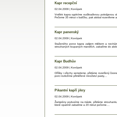
Kapr recepční
02.04.2009 | Konópek
Vnitřek kapra vyplníme rozškvařenou pokrájenou s
Pečeme 35 minut v balíčku, pak alobal rozevřeme a
Kapr panenský
02.04.2009 | Konópek
Staženého porce kapra zalijem mlékem a nechám
strouhaných loupaných mandlích, zabalíme do aloba
Kapr Budhův
02.04.2009 | Konópek
Oříšky i ořechy semeleme, přidáme rozetřený česn
porci rozložíme přiměřené množství pasty,...
Pikantní kapří jikry
02.04.2009 | Konópek
Žampióny podusíme na másle, přidáme strouhanku, 
které opatrně zabalíme a 20 minut pečeme....