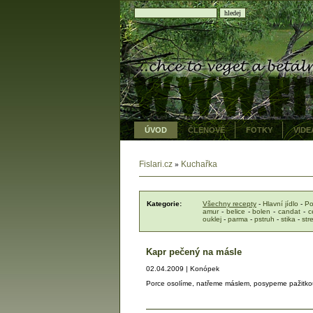
ÚVOD
ČLENOVÉ
FOTKY
VIDE
Fislari.cz
Kuchařka
»
Kategorie:
Všechny recepty
-
Hlavní jídlo
-
Po
amur
-
belice
-
bolen
-
candat
-
c
ouklej
-
parma
-
pstruh
-
stika
-
str
Kapr pečený na másle
02.04.2009 | Konópek
Porce osolíme, natřeme máslem, posypeme pažitkou