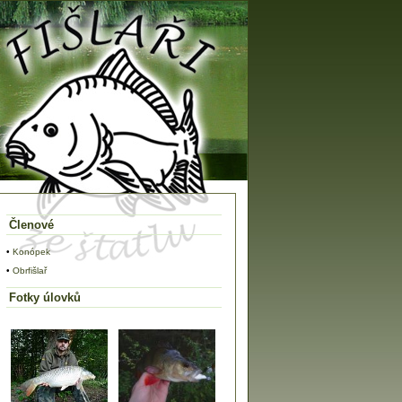
Členové
•
Konópek
•
Obrfišlař
Fotky úlovků