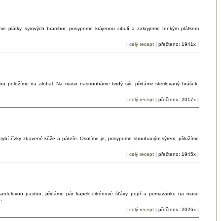
eme plátky syrových brambor, posypeme krájenou cibulí a zakryjeme tenkým plátkem
|
celý recept
| přečteno: 1941x |
u položíme na alobal. Na maso nastrouháme tvrdý sýr, přidáme sterilovaný hrášek,
|
celý recept
| přečteno: 2017x |
rybí řízky zbavené kůže a páteře. Osolíme je, posypeme strouhaným sýrem, přiložíme
|
celý recept
| přečteno: 1945x |
sardelovou pastou, přidáme pár kapek citrónové šťávy, pepř a pomazánku na maso
.
|
celý recept
| přečteno: 2026x |