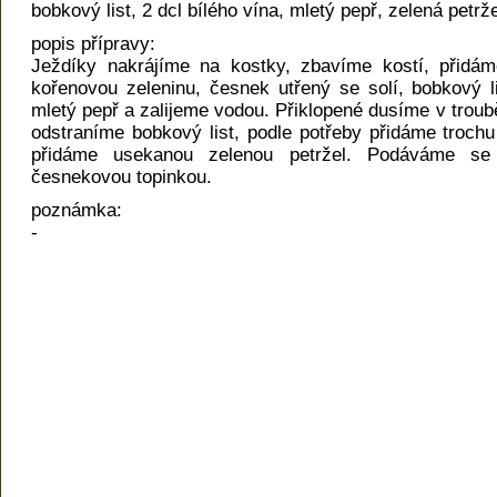
bobkový list, 2 dcl bílého vína, mletý pepř, zelená petrže
popis přípravy:
Ježdíky nakrájíme na kostky, zbavíme kostí, přidám
kořenovou zeleninu, česnek utřený se solí, bobkový lis
mletý pepř a zalijeme vodou. Přiklopené dusíme v troub
odstraníme bobkový list, podle potřeby přidáme trochu
přidáme usekanou zelenou petržel. Podáváme s
česnekovou topinkou.
poznámka:
-