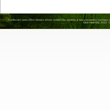
Publikování nebo šíření obsahu tohoto redakčního systému je bez písemného souhlasu vyda
části materiálu. 2012 