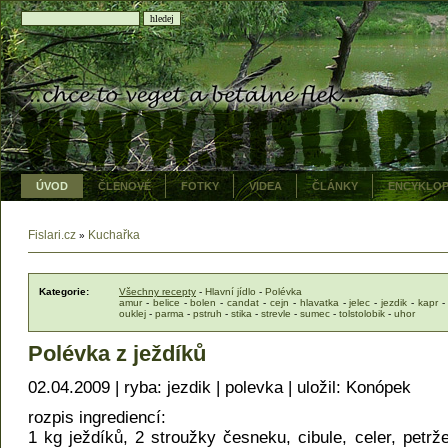
ÚVOD
ČLENOVÉ
FOTKY
VIDEA
ČLÁNKY
ENCYKLOP
Fislari.cz
Kuchařka
»
Kategorie:
Všechny recepty
-
Hlavní jídlo
-
Polévka
amur
-
belice
-
bolen
-
candat
-
cejn
-
hlavatka
-
jelec
-
jezdik
-
kapr
ouklej
-
parma
-
pstruh
-
stika
-
strevle
-
sumec
-
tolstolobik
-
uhor
Polévka z ježdíků
02.04.2009 | ryba: jezdik | polevka | uložil: Konópek
rozpis ingrediencí:
1 kg ježdíků, 2 stroužky česneku, cibule, celer, petržel