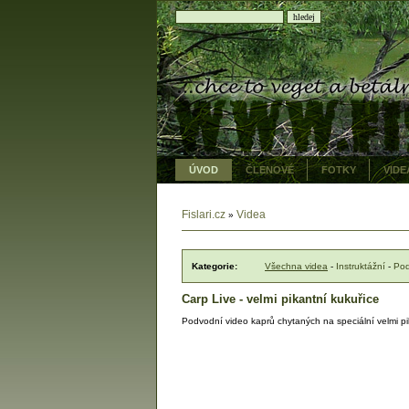
ÚVOD
ČLENOVÉ
FOTKY
VIDE
Fislari.cz
Videa
»
Kategorie:
Všechna videa
-
Instruktážní
-
Pod
Carp Live - velmi pikantní kukuřice
Podvodní video kaprů chytaných na speciální velmi pik