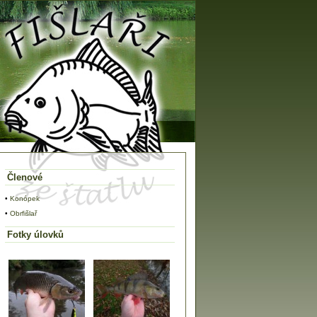
Členové
•
Konópek
•
Obrfišlař
Fotky úlovků