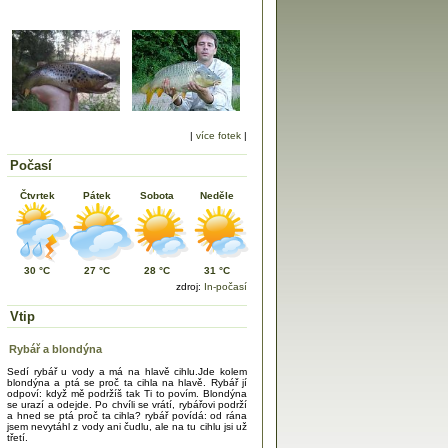
|
více fotek
|
Počasí
Čtvrtek
Pátek
Sobota
Neděle
30 °C
27 °C
28 °C
31 °C
zdroj:
In-počasí
Vtip
Rybář a blondýna
Sedí rybář u vody a má na hlavě cihlu.Jde kolem
blondýna a ptá se proč ta cihla na hlavě. Rybář jí
odpoví: když mě podržíš tak Ti to povím. Blondýna
se urazí a odejde. Po chvíli se vrátí, rybářovi podrží
a hned se ptá proč ta cihla? rybář povídá: od rána
jsem nevytáhl z vody ani čudlu, ale na tu cihlu jsi už
třetí.