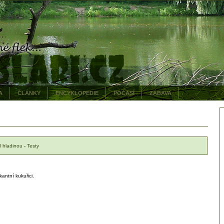
A
ČLÁNKY
ENCYKLOPEDIE
POČASÍ
ZÁBAVA
 hladinou
-
Testy
antní kukuřici.